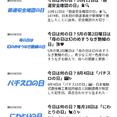
個別の記念日
道安全確認の日」🚆🔍
10月11日は「鉄道安全確認の日」🚆🔍。
1874年、日本初の鉄道事故が新橋駅で発
生したことに由来。安全確認の大切さや
過ごし方を紹介します。
今日は何の日？5月の第2日曜日は
個別の記念日
「母の日は幻のめすうなぎ艶鰻の
日」🎏💖
5月の第2日曜日は「母の日は幻のめすう
なぎ艶鰻の日」。希少な三河一色産のめ
すうなぎを囲んで、母への感謝と家族の
絆を深める特別な記念日です。
今日は何の日？8月4日は「パチス
個別の記念日
ロの日」🎰✨
8月4日は「パチスロの日」🎰✨ 日本電動
式遊技機工業協同組合と回胴遊商が制定
した記念日。語呂合わせから生まれたこ
の日は、パチスロ文化の魅力と健全な楽
しみ方を広める日！
今日は何の日？毎月28日は「にわ
個別の記念日
とりの日」🐔🥚✨