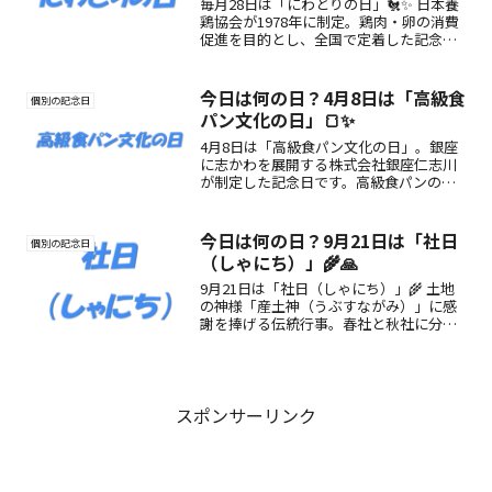
毎月28日は「にわとりの日」🐔✨ 日本養
鶏協会が1978年に制定。鶏肉・卵の消費
促進を目的とし、全国で定着した記念
日。食卓の恵みに感謝しよう🥚🍗
今日は何の日？4月8日は「高級食
個別の記念日
パン文化の日」🍞✨
4月8日は「高級食パン文化の日」。銀座
に志かわを展開する株式会社銀座仁志川
が制定した記念日です。高級食パンの魅
力や由来、楽しみ方をわかりやすく紹介
します。
今日は何の日？9月21日は「社日
個別の記念日
（しゃにち）」🌾🙏
9月21日は「社日（しゃにち）」🌾 土地
の神様「産土神（うぶすながみ）」に感
謝を捧げる伝統行事。春社と秋社に分か
れ、自然とともに暮らす日本人の祈りが
込められた日です。
スポンサーリンク