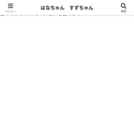
はなちゃん すずちゃん
メニュー
検索
当サイトはプロモーションを含みます