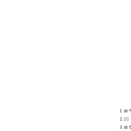
📅
🏋
📅