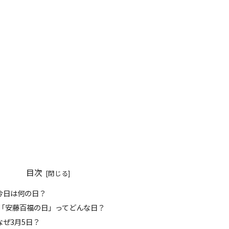
目次
 今日は何の日？
️‍♀️ 「安藤百福の日」ってどんな日？
 なぜ3月5日？