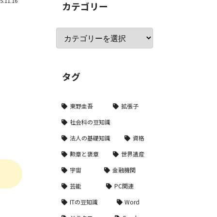
5.11.16
カテゴリー
タグ
東野圭吾
拡張子
社会科の豆知識
法人の基礎知識
資格
勲章と褒章
世界遺産
宇宙
金融機関
芸能
PC関連
ITの豆知識
Word