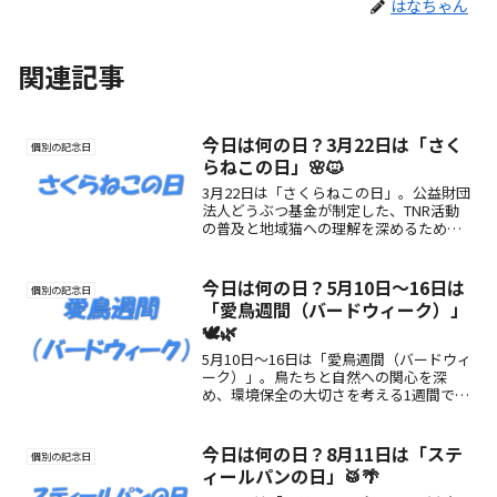
はなちゃん
関連記事
今日は何の日？3月22日は「さく
個別の記念日
らねこの日」🌸🐱
3月22日は「さくらねこの日」。公益財団
法人どうぶつ基金が制定した、TNR活動
の普及と地域猫への理解を深めるための
記念日です。さくら耳の意味や活動の魅
力、楽しみ方をわかりやすく解説しま
す。
今日は何の日？5月10日〜16日は
個別の記念日
「愛鳥週間（バードウィーク）」
🕊️🌿
5月10日〜16日は「愛鳥週間（バードウィ
ーク）」。鳥たちと自然への関心を深
め、環境保全の大切さを考える1週間で
す。
今日は何の日？8月11日は「ステ
個別の記念日
ィールパンの日」🥁🌴