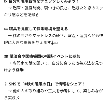
📝
自分の睡眠習慣をチェックしてみよう！
→ 起床・就寝時間、寝つきの良さ、起きたときのスッ
キリ感などを記録📓
🛏
寝具を見直して快眠環境を整える
→ 枕の高さやマットレスの硬さ、室温・湿度なども快
眠に大きな影響を与えます🌡🛌
🎓
講演会や医療機関の相談イベントに参加
→ 専門家の話を聞いて、自分に合った改善方法を見つ
けよう🏥🗣
📱
SNSで「#秋の睡眠の日」で情報をシェア！
→ 他の人の取り組みや工夫を参考にして、楽しみなが
ら実践🎶