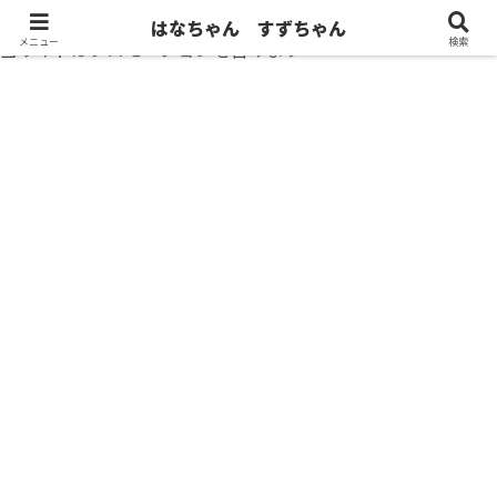
はなちゃん すずちゃん
メニュー
検索
当サイトはプロモーションを含みます