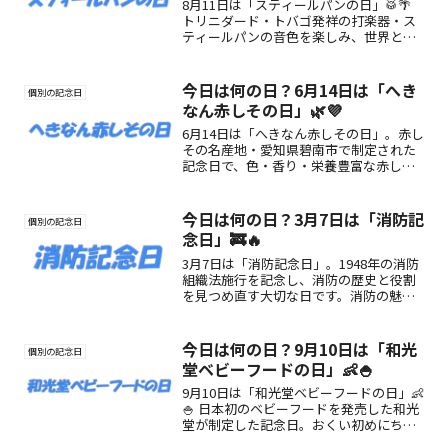
8月11日は「スティールパンの日」🥁🌴
トリニダード・トバゴ発祥の打楽器・ス
ティールパンの音色を楽しみ、世界と音
楽でつながる記念日。南国気分を感じな
がら、癒しの音に耳を傾けてみましょう
♪
今日は何の日？6月14日は「へき
個別の記念日
なん赤しその日」🌿💜
6月14日は「へきなん赤しその日」。赤し
その名産地・愛知県碧南市で制定された
記念日で、色・香り・栄養豊富な赤しそ
の魅力を全国に伝える日です。
今日は何の日？3月7日は「消防記
個別の記念日
念日」🚒🔥
3月7日は「消防記念日」。1948年の消防
組織法施行を記念し、消防の歴史と役割
を見つめ直す大切な日です。消防の魅
力、なぜこの日なのか、楽しみ方までわ
かりやすく紹介します。
今日は何の日？9月10日は「和光
個別の記念日
堂ベビーフードの日」👶🍚
9月10日は「和光堂ベビーフードの日」👶
🍚 日本初のベビーフードを発売した和光
堂が制定した記念日。おくい初めにちな
んだ語呂合わせで、赤ちゃんの“食べる幸